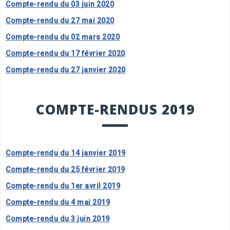
Compte-rendu du 03 juin 2020
Compte-rendu du 27 mai 2020
Compte-rendu du 02 mars 2020
Compte-rendu du 17 février 2020
Compte-rendu du 27 janvier 2020
COMPTE-RENDUS 2019
Compte-rendu du 14 janvier 2019
Compte-rendu du 25 février 2019
Compte-rendu du 1er avril 2019
Compte-rendu du 4 mai 2019
Compte-rendu du 3 juin 2019