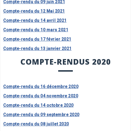
Compte-rendu du 09 juin 2021
Compte-rendu du 12 Mai 2021
Compte-rendu du 14 avril 2021
Compte-rendu du 10 mars 2021
Compte-rendu du 17 février 2021
Compte-rendu du 13 janvier 2021
COMPTE-RENDUS 2020
Compte-rendu du 16 décembre 2020
Compte-rendu du 04 novembre 2020
Compte-rendu du 14 octobre 2020
Compte-rendu du 09 septembre 2020
Compte-rendu du 08 juillet 2020