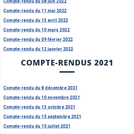
Compte-rendu du 08 juin 2022
Compte-rendu du 11 mai 2022
Compte-rendu du 13 avril 2022
Compte-rendu du 10 mars 2022
Compte-rendu du 09 février 2022
Compte-rendu du 12 janvier 2022
COMPTE-RENDUS 2021
Compte-rendu du 8 décembre 2021
Compte-rendu du 10 novembre 2021
Compte-rendu du 13 octobre 2021
Compte-rendu du 15 septembre 2021
Compte-rendu du 15 juillet 2021