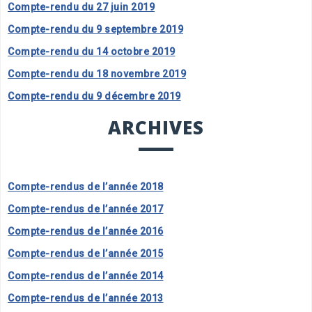
Compte-rendu du 27 juin 2019
Compte-rendu du 9 septembre 2019
Compte-rendu du 14 octobre 2019
Compte-rendu du 18 novembre 2019
Compte-rendu du 9 décembre 2019
ARCHIVES
Compte-rendus de l’année 2018
Compte-rendus de l’année 2017
Compte-rendus de l’année 2016
Compte-rendus de l’année 2015
Compte-rendus de l’année 2014
Compte-rendus de l’année 2013