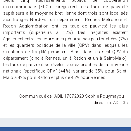
Seuls cinq établissements publics de coopération
intercommunale (EPCI) enregistrent des taux de pauvreté
supérieurs à la moyenne bretillienne dont trois sont localisés
aux franges Nord-Est du département. Rennes Métropole et
Redon Agglomération ont les taux de pauvreté les plus
importants (supérieurs à 12%). Des inégalités existent
également entre les couronnes périurbaines peu touchées (7%)
et les quartiers politique de la ville (QPV) dans lesquels les
situations de fragilité persistent. Ainsi dans les sept QPV du
département (cinq à Rennes, un à Redon et un à Saint-Malo),
les taux de pauvreté se révèlent assez proches de la moyenne
nationale “spécifique QPV” (44%), variant de 35% pour Saint-
Malo à 42% pour Redon et plus de 45% pour Rennes.
Communiqué de l’ADIL 17072020 Sophie Pouymayou –
directrice ADIL 35
Navigation