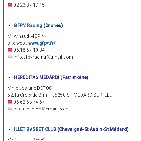
02 23 37 17 15
GFPV Racing
(Drones)
M. Arnaud MORIN
site web :
www.gfpv.fr/
06.18.67.10.34
info.gfpvracing@gmail.com
HEREDITAS MEDARDI (Patrimoine)
Mme Josiane DETOC
52, la Croix de Brin – 35250 ST MEDARD SUR ILLE
06 62 68 74 67
josianedetoc@gmail.com
ILLET BASKET CLUB
(Chevaigné-St Aubin-St Médard)
Mr GUELET Benoît