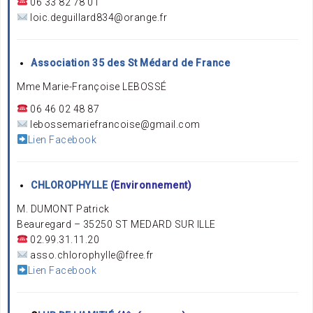
06 33 82 78 01
loic.deguillard834@orange.fr
Association 35 des St Médard de France
Mme Marie-Françoise LEBOSSÉ
06 46 02 48 87
lebossemariefrancoise@gmail.com
Lien Facebook
CHLOROPHYLLE
(Environnement)
M. DUMONT Patrick
Beauregard – 35250 ST MEDARD SUR ILLE
02.99.31.11.20
asso.chlorophylle@free.fr
Lien Facebook