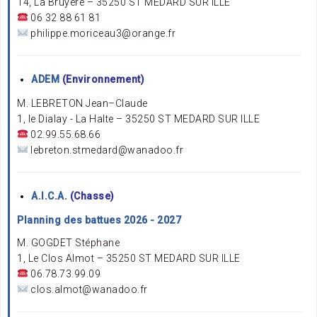
14, La Bruyère – 35250 ST MEDARD SUR ILLE
06 32 88 61 81
philippe.moriceau3@orange.fr
ADEM
(Environnement)
M. LEBRETON Jean–Claude
1, le Dialay - La Halte – 35250 ST MEDARD SUR ILLE
02.99.55.68.66
lebreton.stmedard@wanadoo.fr
A.I.C.A.
(Chasse)
Planning des battues 2026 - 2027
M. GOGDET Stéphane
1, Le Clos Almot – 35250 ST MEDARD SUR ILLE
06.78.73.99.09
clos.almot@wanadoo.fr