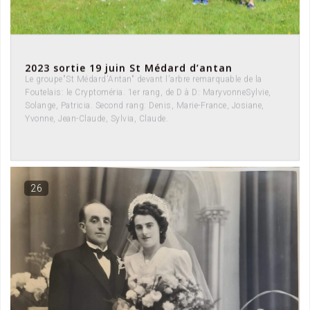
2023 sortie 19 juin St Médard d’antan
Le groupe"St Médard'Antan" devant l'arbre remarquable de la
Foutelais: le Cryptoméria. 1er rang, de D à D: MaryvonneSylvie,
Solange, Patricia. Second rang: Denis, Marie-France, Josiane,
Yvonne, Jean-Claude, Sylvia, Claude.
26