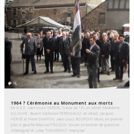
1964 ? Cérémonie au Monument aux morts
De G à D: Jean-Louis YARDIN, (vieux de 14), en retrait Madeleine
ALLOCHE, devant Alphonse PERRIGAULT, en retrait Jacques
HERVÉ et Pierre CHAPON, Jean-Louis BOURGIN Maire, en premier
plan à gauche Maurice FRALEUX 'ancien prisonnier de guerre en
Allemagne) et Jules THOUMINOT menuiser