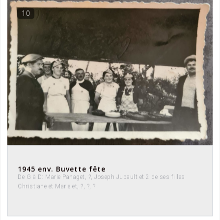
10
1945 env. Buvette fête
De G à D: Marie Panaget, ?, Joseph Jubault et 2 de ses filles
Christiane et Marie et, ?, ?, ?