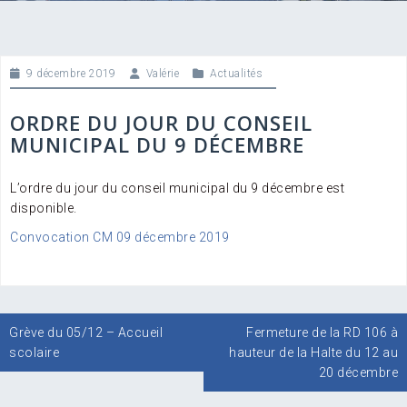
9 décembre 2019
Valérie
Actualités
ORDRE DU JOUR DU CONSEIL
MUNICIPAL DU 9 DÉCEMBRE
L’ordre du jour du conseil municipal du 9 décembre est
disponible.
Convocation CM 09 décembre 2019
Navigation
Grève du 05/12 – Accueil
Fermeture de la RD 106 à
de
scolaire
hauteur de la Halte du 12 au
l’article
20 décembre