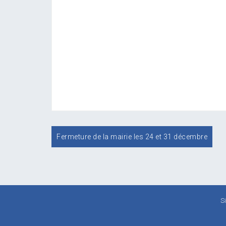
Navigation
Fermeture de la mairie les 24 et 31 décembre
de
l’article
S