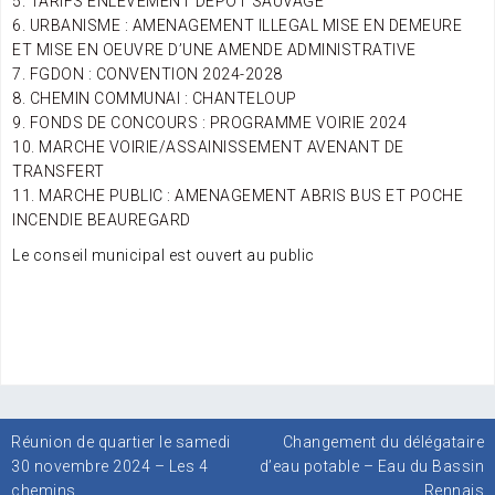
5. TARIFS ENLEVEMENT DEPOT SAUVAGE
6. URBANISME : AMENAGEMENT ILLEGAL MISE EN DEMEURE
ET MISE EN OEUVRE D’UNE AMENDE ADMINISTRATIVE
7. FGDON : CONVENTION 2024-2028
8. CHEMIN COMMUNAl : CHANTELOUP
9. FONDS DE CONCOURS : PROGRAMME VOIRIE 2024
10. MARCHE VOIRIE/ASSAINISSEMENT AVENANT DE
TRANSFERT
11. MARCHE PUBLIC : AMENAGEMENT ABRIS BUS ET POCHE
INCENDIE BEAUREGARD
Le conseil municipal est ouvert au public
Navigation
Réunion de quartier le samedi
Changement du délégataire
de
30 novembre 2024 – Les 4
d’eau potable – Eau du Bassin
l’article
chemins
Rennais