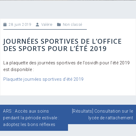
28 juin 2019
Valérie
Non classé
JOURNÉES SPORTIVES DE L’OFFICE
DES SPORTS POUR L’ÉTÉ 2019
La plaquette des journées sportives de l’osvidh pour l’été 2019
est disponible :
Plaquette journées sportives d’été 2019
Navigation
ARS : Accès aux soins
[Résultats] Consultation sur le
de
pendant la période estivale :
lycée de rattachement
l’article
adoptez les bons réflexes