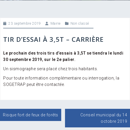
23 septembre 2019
Mairie
Non classé
TIR D’ESSAI À 3,5T – CARRIÈRE
Le prochain des trois tirs d’essais à 3,5T se tiendra le lundi
30 septembre 2019, sur le 2e palier.
Un sismographe sera placé chez trois habitants.
Pour toute information complémentaire ou interrogation, la
SOGETRAP peut être contactée.
Navigation
Risque fort de feux de forêts
Conseil municipal du 14
de
octobre 2019
l’article