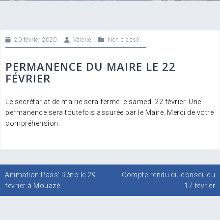
20 février 2020
Valérie
Non classé
PERMANENCE DU MAIRE LE 22
FÉVRIER
Le secrétariat de mairie sera fermé le samedi 22 février. Une
permanence sera toutefois assurée par le Maire. Merci de votre
compréhension.
Navigation
Animation Pass’ Réno le 29
Compte-rendu du conseil du
de
février à Mouazé
17 février
l’article