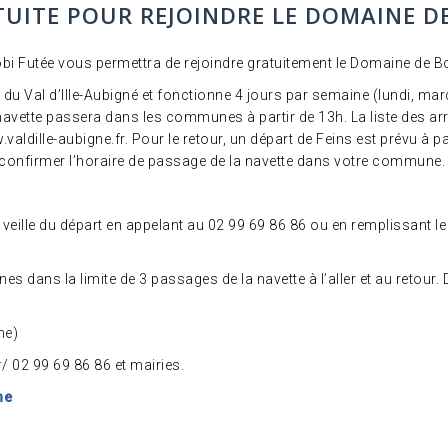
ATUITE POUR REJOINDRE LE DOMAINE D
obi Futée vous permettra de rejoindre gratuitement le Domaine de Bo
u Val d’Ille-Aubigné et fonctionne 4 jours par semaine (lundi, mardi
navette passera dans les communes à partir de 13h. La liste des arrêt
lle-aubigne.fr. Pour le retour, un départ de Feins est prévu à part
 confirmer l’horaire de passage de la navette dans votre commune.
veille du départ en appelant au 02 99 69 86 86 ou en remplissant le
es dans la limite de 3 passages de la navette à l’aller et au retour. 
ne)
r
/ 02 99 69 86 86 et mairies.
ne