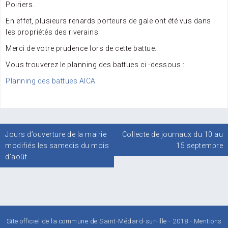
Poiriers.
En effet, plusieurs renards porteurs de gale ont été vus dans
les propriétés des riverains.
Merci de votre prudence lors de cette battue.
Vous trouverez le planning des battues ci -dessous :
Planning des battues AICA
Navigation
Jours d’ouverture de la mairie
Collecte de journaux du 10 au
de
modifiés les samedis du mois
15 septembre
l’article
d’août
Site officiel de la commune de Saint-Médard-sur-Ille - 2018 -
Mentions