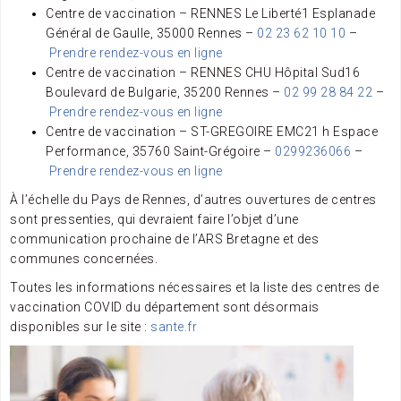
Centre de vaccination – RENNES Le Liberté
1 Esplanade
Général de Gaulle
,
35000
Rennes
–
02 23 62 10 10
–
Prendre rendez-vous en ligne
Centre de vaccination – RENNES CHU Hôpital Sud
16
Boulevard de Bulgarie
,
35200
Rennes
–
02 99 28 84 22
–
Prendre rendez-vous en ligne
Centre de vaccination – ST-GREGOIRE EMC2
1 h Espace
Performance
,
35760
Saint-Grégoire
–
0299236066
–
Prendre rendez-vous en ligne
À l’échelle du Pays de Rennes, d’autres ouvertures de centres
sont pressenties, qui devraient faire l’objet d’une
communication prochaine de l’ARS Bretagne et des
communes concernées.
Toutes les informations nécessaires et la liste des centres de
vaccination COVID du département sont désormais
disponibles sur le site :
sante.fr