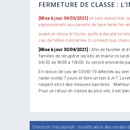
FERMETURE DE CLASSE : L
[Mise à jour 04/05/2021]
Un test réalisé hier,
expressément aux parents de faire tester les e
avant un retour à l’école, quitte à décaler le 
cas de l’élève concernée. Il convient que chac
[Mise à jour 30/04/2021] :
Afin de faciliter et
familles de récupérer les kits en mairie ce lundi
04/05 de 9h00 à 10h00. Ils seront emmenés par
En raison de cas de COVID-19 détectés au sein
rester isolés 7 jours et faire un test à J+7. Le
respect strict des mesures barrières. Malheure
Pour un retour en classe au plus vite, il est da
Navigation
Smictom Valcobreizh : modification des modes de