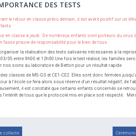
’IMPORTANCE DES TESTS
 avant le retour en classe prévu demain, s’est avéré positif sur u
nfants
retour en classe à jeudi. De nombreux enfants sont porteurs du viru
un fasse preuve de responsabilité pour le bien de tous.
 d’organiser la réalisation des tests salivaires nécessaires à la repr
 03/05 entre 9h00 et 12h00.Une fois le test réalisé, les familles ser
 nos soins au laboratoire de Betton pour un résultat rapide.
 des classes de MS-GS et CE1-CE2. Elles sont donc fermées jusqu’
 retour à l’école se fera alors sous réserve d’un résultat négatif, de
usement, il est constaté que certains enfants concernés se retrouv
ns l’intérêt de tous que le protocole mis en place soit respecté. Me
 collecte
Cérémonie