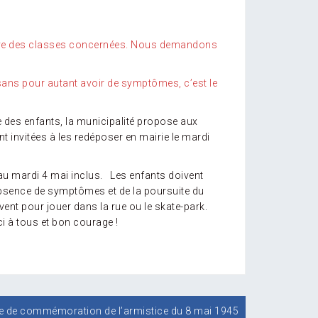
n élève des classes concernées. Nous demandons
s sans pour autant avoir de symptômes, c’est le
ise des enfants, la municipalité propose aux
ont invitées à les redéposer en mairie le mardi
au mardi 4 mai inclus. Les enfants doivent
 l’absence de symptômes et de la poursuite du
ent pour jouer dans la rue ou le skate-park.
rci à tous et bon courage !
 de commémoration de l’armistice du 8 mai 1945