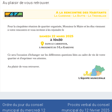
Au plaisir de vous retrouver.
Navigation
Ordre du jour du conseil
Procès verbal du conseil
de
municipal du mercredi 12
municipal du 12 février 2025