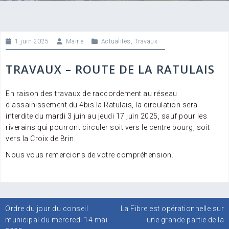
1 juin 2025
Mairie
Actualités
,
Travaux
TRAVAUX – ROUTE DE LA RATULAIS
En raison des travaux de raccordement au réseau
d’assainissement du 4bis la Ratulais, la circulation sera
interdite du mardi 3 juin au jeudi 17 juin 2025, sauf pour les
riverains qui pourront circuler soit vers le centre bourg, soit
vers la Croix de Brin.
Nous vous remercions de votre compréhension.
Navigation
Ordre du jour du conseil
La Fibre est opérationnelle sur
de
municipal du mercredi 14 mai
une grande partie de la
l’article