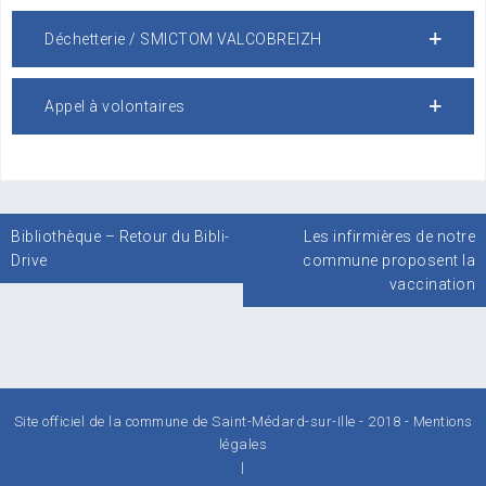
Déchetterie / SMICTOM VALCOBREIZH
Appel à volontaires
Navigation
Bibliothèque – Retour du Bibli-
Les infirmières de notre
de
Drive
commune proposent la
l’article
vaccination
Site officiel de la commune de Saint-Médard-sur-Ille - 2018 -
Mentions
légales
|